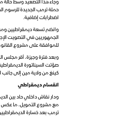
و
جاء هذا التصعيد وسط حالة من
حملة ترمب الجديدة للرسوم ال
اضطرابات إضافية.
و
انضم تسعة ديمقراطيين ومست
للموافقة على مشروع القانون
صوّتت السيناتورة الديمقراط
كينغ من ولاية مين إلى جانب 
انقسام ديمقراطي
و
دار نقاش داخلي حاد بين ال
مع مشروع التمويل، ما عكس ا
ترمب بعد خسارة الديمقراطيين