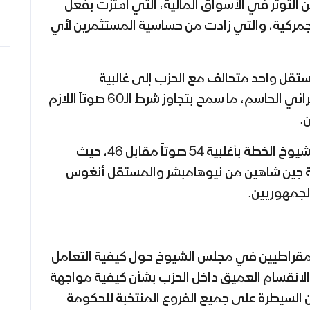
 التوتر في الأسواق المالية، التي اهتزت بفعل
جمركية، والتي زادت من حساسية المستثمرين لأي
قل واحد متحالف مع الحزب إلى غالبية
الجمهوريين في التصويت الإجرائي الحاسم، ما سمح بتجاوز شرط الـ60 صوتاً اللازم
.
وبعد فترة وجيزة، أقر مجلس الشيوخ الخطة بأغلبية 54 صوتاً مقابل 46، حيث
ية جين شاهين من نيوهامبشر والمستقل أنغوس
الجمهوريين.
ديمقراطيين في مجلس الشيوخ حول كيفية التعامل
لانقسام العميق داخل الحزب بشأن كيفية مواجهة
 السيطرة على جميع الفروع المنتخبة للحكومة