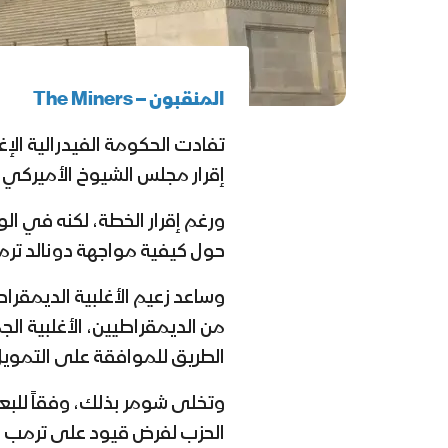
المنقبون –
The Miners
تفادت الحكومة الفيدرالية الإ
إقرار مجلس الشيوخ الأميركي 
ورغم إقرار الخطة،
لكنه في الو
حول كيفية مواجهة دونالد تر
و
ساعد زعيم الأغلبية الديمق
من الديمقراطيين، الأغلبية ال
الطريق للموافقة على التمويل
و
تخلى شومر بذلك، وفقاً للب
الحزب لفرض قيود على ترمب 