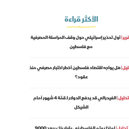
الأكثر قراءة
رير |
أول تحذير إسرائيلي حول وقف المراسلة المصرفية
مع فلسطين
يل |
هل يواجه اقتصاد فلسطين أخطر اختبار مصرفي منذ
عقود؟
تحليل |
الفيدرالي قد يدفع الدولار لـ قمّة 4 شهور أمام
الشيكل
تحليل |
لماذا يهتم الفلسطيني بقرار بنك يبعد 9000