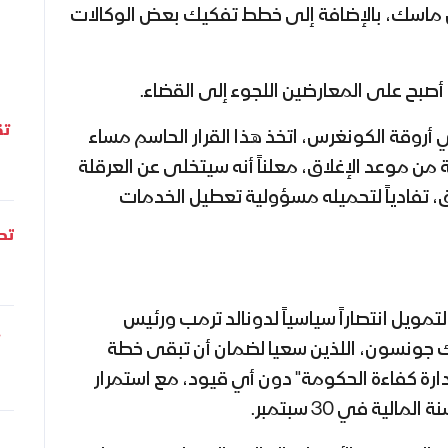
ون ماسك، بالإضافة إلى خطط تفكيك بعض الوكالات
 أصبح على المعارضين اللجوء إلى القضاء.
تق
 قضى 45 عاماً في أروقة الكونغرس، اتخذ هذا القرار الحاسم مساء
 قبل أقل من 30 ساعة من موعد الإغلاق، معلناً أنه سيتخلى عن العرقلة
اق، تفادياً لتحميله مسؤولية تعطيل الخدمات
تحل
التمويل انتصاراً سياسياً لدونالد ترمب ورئيس
 جونسون، اللذين سعيا لضمان أن تبقى خطة
رة كفاءة الحكومة" دون أي قيود، مع استمرار
لية في 30 سبتمبر.