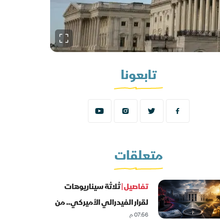
تابعونا
متعلقات
تفاصيل |
ثلاثة سيناريوهات
لقرار الفيدرالي الأميركي.. من
07:56 م
سيكون الرابح؟