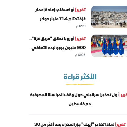
تقرير |
أوكسفام: إعادة إعمار
غزة تحتاج 71.4 مليار دولار
12:51 م
تقرير |
أوروبا تطلق "فريق غزة"..
900 مليون يورو لبدء التعافي
01:25 م
المبكر
الأكثر قراءة
رير |
أول تحذير إسرائيلي حول وقف المراسلة المصرفية
مع فلسطين
تقرير |
لماذا تغادر "أيبك" جزر العذراء بعد أكثر من 30