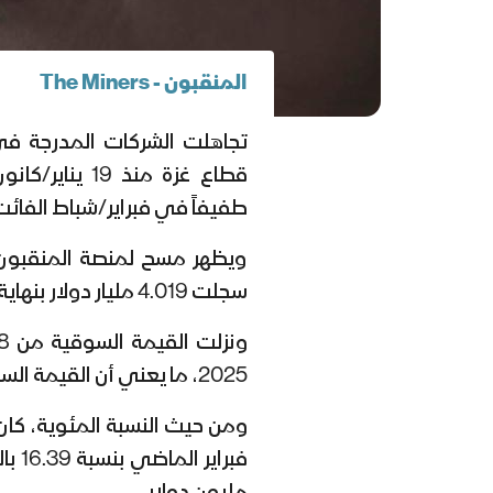
المنقبون - The Miners
تجاهلت الشركات المدرجة ف
قطاع غزة منذ 
طفيفاً في فبراير/شباط الفائت
ويظهر مسح لمنصة المنقبون أ
سجلت 4.019 مليار دولار بنهاية جلسات فبراير الماضي.
2025، ما يعني أن القيمة السوقية في فبراير فقدت 79 مليون دولار أميركي.
ومن حيث النسبة المئوية، كان