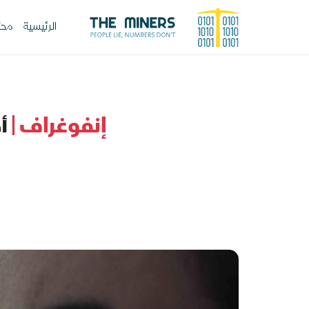
الرئيسية
محت
إنفوغراف |
أد