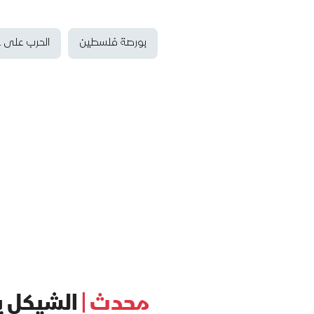
بورصة فلسطين
الحرب على غ
محدث |
الشيكل يت