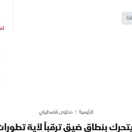
زة
تحل
الرئيسية
محتوى فلسطيني
حرك بنطاق ضيق ترقباً لأية تطورا