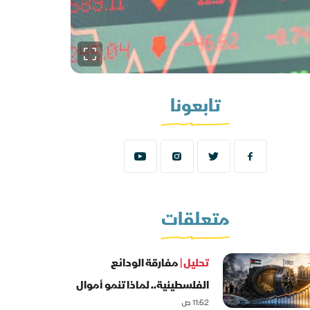
تابعونا
متعلقات
تحليل |
مفارقة الودائع
الفلسطينية.. لماذا تنمو أموال
11:52 ص
غزة؟