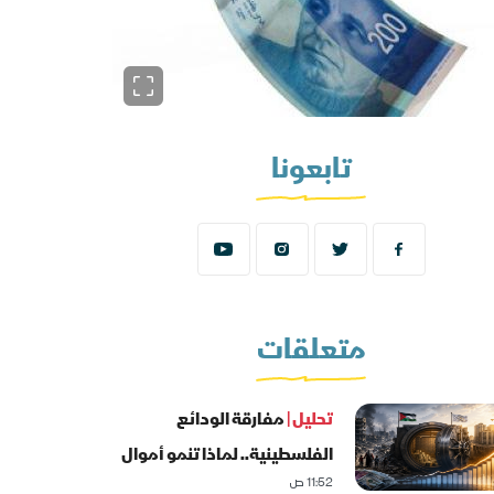
تابعونا
متعلقات
تحليل |
مفارقة الودائع
الفلسطينية.. لماذا تنمو أموال
11:52 ص
غزة؟