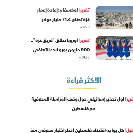
تقرير |
أوكسفام: إعادة إعمار
غزة تحتاج 71.4 مليار دولار
12:51 م
تقرير |
أوروبا تطلق "فريق غزة"..
900 مليون يورو لبدء التعافي
01:25 م
المبكر
الأكثر قراءة
رير |
أول تحذير إسرائيلي حول وقف المراسلة المصرفية
مع فلسطين
يل |
هل يواجه اقتصاد فلسطين أخطر اختبار مصرفي منذ