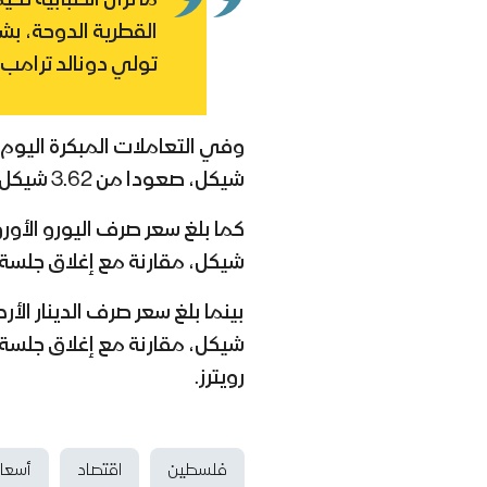
ما تزال الضبابية ت
القطرية الدوحة، بش
تولي دونالد ترامب إ
شيكل، صعودا من 3.62 شيكل في التعاملات المسائية أمس الثلاثاء.
شيكل، مقارنة مع إغلاق جلسة الثلاثاء ا
رويترز.
فلسطين
اقتصاد
أسعار