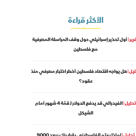
الأكثر قراءة
رير |
أول تحذير إسرائيلي حول وقف المراسلة المصرفية
مع فلسطين
يل |
هل يواجه اقتصاد فلسطين أخطر اختبار مصرفي منذ
عقود؟
تحليل |
الفيدرالي قد يدفع الدولار لـ قمّة 4 شهور أمام
الشيكل
تحليل |
لماذا يهتم الفلسطيني بقرار بنك يبعد 9000