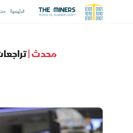
الرئيسية
محت
محدث |
تراجعات