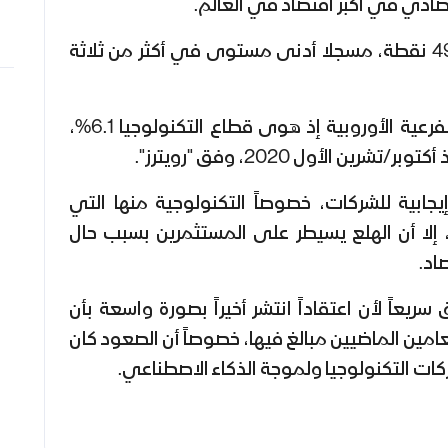
ادي في أكبر اقتصاد في العالم.
ونزل المؤشر 2.7% إلى 497.85 نقطة، مسجلا أدنى مستوى في أكثر من ثلاثة
وتراجعت معظم المؤشرات الفرعية الأوروبية إذ هوى قطاع التكنولوجيا 6.1%،
ن الأول 2020، وفق "رويترز".
جابية للشركات، خصوصاً التكنولوجية منها التي
إلا أن الهلع يسيطر على المستثمرين بسبب حال
اد.
يعاً لأن اعتقاداً انتشر أخيراً بصورة واسعة بأن
مين الماضيين مبالغ فيها، خصوصاً أن الصعود كان
ات التكنولوجيا ولموجة الذكاء الاصطناعي.