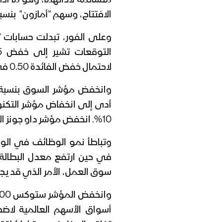
الافتتاح، وسهم "أمازون" بنسبة تفوق 10
وعلى الفور، تبدلت حسابات 
لاحتمال خفض الفائدة 0.50 في المئة في سبتمبر/أيلول المقبل.
أدى إلى انخفاض مؤشر التكنو
10%. انخفض مؤشر داو جونز الصناعي 610.71 نقطة، أو 1.51%.
وتباطأ نمو الوظائف في الول
سوق العمل، الأمر الذي قد يجع
أسواق الأسهم العالمية لاضط