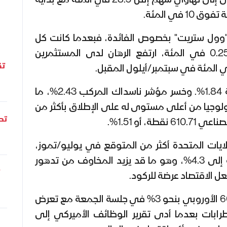
متشائمة لأدائهما، وهو ما أدى إلى تهاوي سهم إنتل 28.5 في المئة مع بداية
 في المئة.
"وول ستريت" بخصوص الفائدة، فبعدما كانت كل
التوقعات تشير إلى خفض 0.25 في المئة، ارتفع الرهان لدى المستثمرين
تق
وانخفض مؤشر السوق بنسبة 1.84%. وخسر مؤشر ناسداك المركب 2.43%، ما
لوجيا من أعلى مستوى له على الإطلاق بأكثر من
تحل
ايات المتحدة أكثر من المتوقع في يوليو/تموز،
في حين ارتفع معدل البطالة إلى 4.3%، وهو ما قد يزيد المخاوف من تدهور
ل الاقتصاد عرضة للركود.
وانخفض المؤشر ستوكس 600 الأوروبي بنحو 3% في جلسة الجمعة مع تعرض
رابات بعدما أدى تقرير الوظائف الأميركي إلى