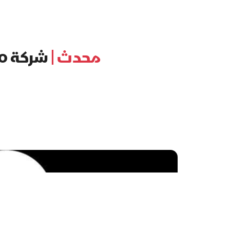
محدث |
شركة Ooredoo تعلن نتائجها المالية النصفية للعام 2024