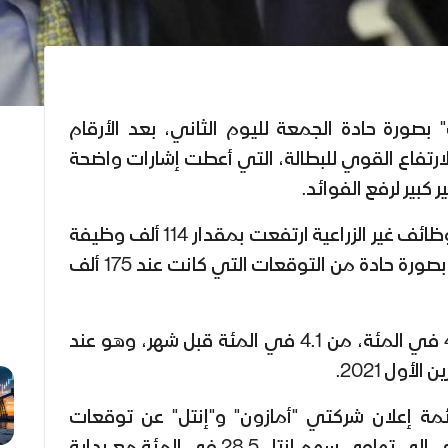
ورة حادة الجمعة لليوم الثاني، بعد الأرقام
لارتفاع القوي للبطالة، التي أعطت إشارات واضحة
كبير لرفع الفوائد.
وأظهر تقرير وزارة العمل أن الوظائف غير الزراعية ارتفعت بمقدار 114 ألف وظيفة
في يوليو الماضي، وهو أقل بصورة حادة من التوقعات التي كانت عند 175 ألف
وارتفع معدل البطالة إلى 4.3 في المئة، من 4.1 في المئة قبل شهر، وهو عند
أول 2021.
ئمة إعلان شركتي "أمازون" و"إنتل" عن توقعات