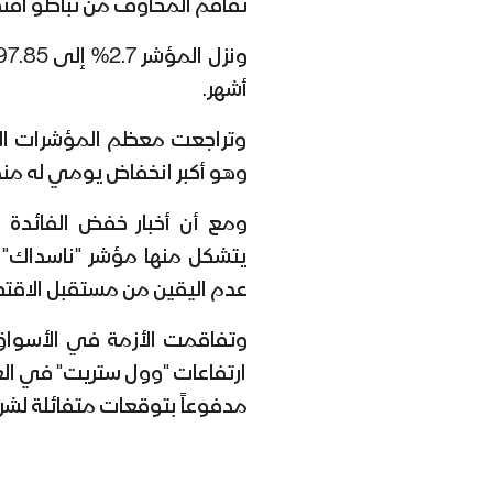
تفاقم المخاوف من تباطؤ اقتص
أشهر.
وهو أكبر انخفاض يومي له منذ أكتوبر/تشري
ومع أن أخبار خفض الفائدة إي
يتشكل منها مؤشر "ناسداك"، 
عدم اليقين من مستقبل الاقتص
وتفاقمت الأزمة في الأسواق سر
ارتفاعات "وول ستريت" في العا
مدفوعاً بتوقعات متفائلة لشرك