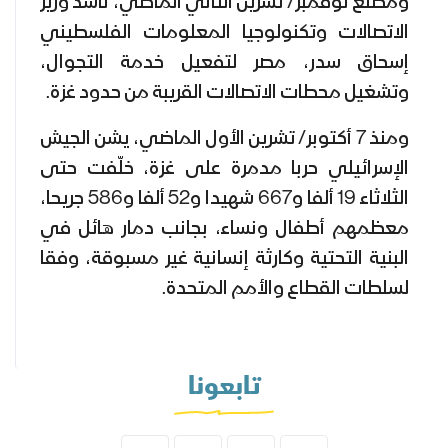
ومطلع نوفمبر/ تشرين الثاني الماضي، ناشد وزير
الاتصالات وتكنولوجيا المعلومات الفلسطيني
إسحاق سدر، مصر لتفعيل خدمة التجوال،
وتشغيل محطات الاتصالات القريبة من حدود غزة.
ومنذ 7 أكتوبر/ تشرين الأول الماضي، يشن الجيش
الإسرائيلي حربا مدمرة على غزة، خلّفت حتى
الثلاثاء 19 ألفا و667 شهيدا و52 ألفا و586 جريحا،
معظمهم أطفال ونساء، بجانب دمار هائل في
البنية التحتية وكارثة إنسانية غير مسبوقة، وفقا
لسلطات القطاع والأمم المتحدة.
تابعونا