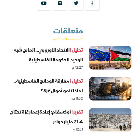
متعلقات
تحليل |
الاتحاد الأوروبي.. المانح شبه
الوحيد للحكومة الفلسطينية
12:27 م
تحليل |
مفارقة الودائع الفلسطينية..
لماذا تنمو أموال غزة؟
11:52 ص
تقرير |
أوكسفام: إعادة إعمار غزة تحتاج
71.4 مليار دولار
12:51 م