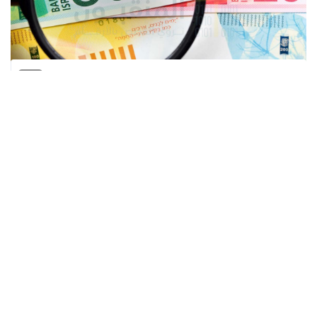
المنقبون - The Miners
فتحت أسعار صرف العملات الرئيسة المتداولة
في السوق الفلسطينية، الإثنين، على استقرار،
مقارنة مع إغلاق جلسة الجمعة الماضية، وسط
انتقال الأنظار لاجتماع يعقده الفيدرالي الأمريكي
الأسبوع المقبل.
والثلاثاء والأربعاء من الأسبوع المقبل، يعقد
الفيدرالي الأمريكي اجتماع لجنة السوق
المفتوحة، لاتخاذ قرار بشأن أسعار الفائدة، والذي
يتوقع فيه زيادة أخيرة بمقدار 25 نقطة أساس.