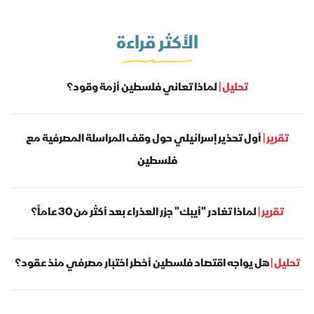
الأكثر قراءة
تحليل |
لماذا تعاني فلسطين أزمة وقود؟
تقرير |
أول تحذير إسرائيلي حول وقف المراسلة المصرفية مع
فلسطين
تقرير |
لماذا تغادر "أيبك" جزر العذراء بعد أكثر من 30 عاماً؟
تحليل |
هل يواجه اقتصاد فلسطين أخطر اختبار مصرفي منذ عقود؟