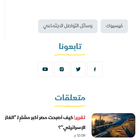
فيسبوك
وسائل التواصل الاجتماعي
تابعونا
متعلقات
تقرير |
كيف أصبحت مصر أكبر مشترٍ لـ "الغاز
الإسرائيلي"؟
12:09 م