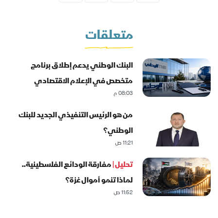
متعلقات
البنك الوطني يدعم إطلاق برنامج
متخصص في الإعلام الاقتصادي
08:03 م
والمصرفي
من هو الرئيس التنفيذي الجديد للبنك
الوطني؟
11:21 ص
تحليل |
مفارقة الودائع الفلسطينية..
لماذا تنمو أموال غزة؟
11:52 ص