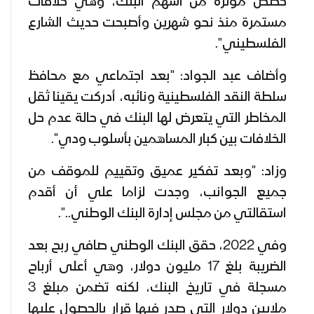
حصص مؤثرة من أسهم البنك، وهي خلافات
مستمرة منذ نحو شهرين وأصبحت حديث الشارع
الفلسطيني".
وأضاف عبد الجواد: "بعد اجتماعي مع محافظ
سلطة النقد الفلسطينية ونائبه، أدركت يقينا ثقل
المخاطر التي يتعرض لها البنك في حالة عدم حل
الخلافات بين كبار المساهمين بأسلوب ودي".
وزاد: "وبعد تفكير عميق وتقييم للموقف من
جميع الجوانب، وجدت لزاما علي أن أقدم
استقالتي من مجلس إدارة البنك الوطني..".
وفي 2022، حقق البنك الوطني صافي ربح بعد
الضريبة بلغ 17 مليون دولار، وهي أعلى أرباح
مسجلة في تاريخ البنك، لكنه تضمن مبلغ 3
ملايين دولار التي صدر فيها قرار بالحصول عليها