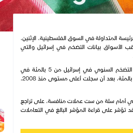
يسة المتداولة في السوق الفلسطينية، الإثنين،
ب الأسواق بيانات التضخم في إسرائيل والتي
وتشير التقديرات إلى تباطؤ التضخم السنوي في إسرائيل من 5 بالمئة في
مارس/آذار الماضي، إلى 4.8 بالمئة، بعد أن سجلت أعلى مستوى منذ 2008،
يكي أمام سلة من ست عملات منافسة، على تراجع
د تؤشر على قراءة المؤشر البالغ في التعاملات