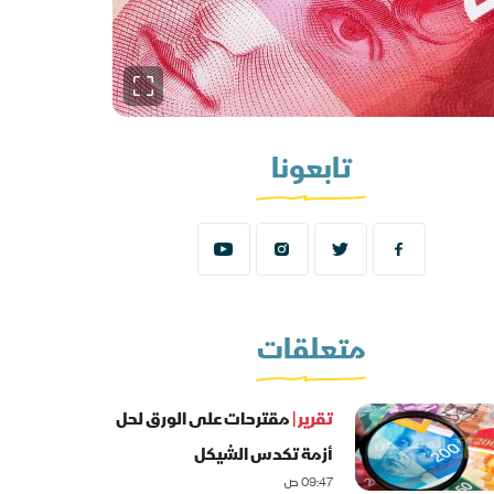
تابعونا
متعلقات
تقرير |
مقترحات على الورق لحل
أزمة تكدس الشيكل
09:47 ص