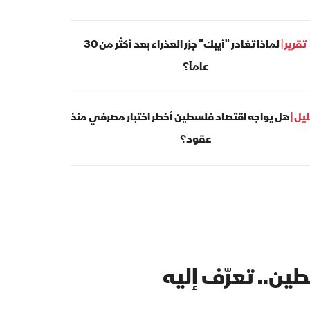
تقرير |
لماذا تغادر "أيبك" جزر العذراء بعد أكثر من 30
عاماً؟
يل |
هل يواجه اقتصاد فلسطين أخطر اختبار مصرفي منذ
عقود؟
ن.. تعرّف إليه