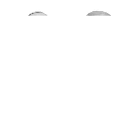
نجح الكنيست الإسرائيلي في تمرير موازنة الدولة
لعام 2022، فجر الجمعة، بعد يومين من إقرار
وتمرير ميزانية العام الجاري، في ضربة لرئيس
الوزراء السابق بنيامين نتنياهو.
وكان نتنياهو يأمل في العودة السريعة إلى
الحكومة عبر الدخول في انتخابات مبكرة، في