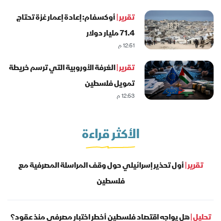
تقرير |
أوكسفام: إعادة إعمار غزة تحتاج
71.4 مليار دولار
12:51 م
تقرير |
الغرفة الأوروبية التي ترسم خريطة
تمويل فلسطين
12:53 م
الأكثر قراءة
تقرير |
أول تحذير إسرائيلي حول وقف المراسلة المصرفية مع
فلسطين
تحليل |
هل يواجه اقتصاد فلسطين أخطر اختبار مصرفي منذ عقود؟