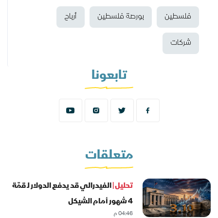
فلسطين
بورصة فلسطين
أرباح
شركات
تابعونا
متعلقات
تحليل |
الفيدرالي قد يدفع الدولار لـ قمّة
4 شهور أمام الشيكل
04:46 م