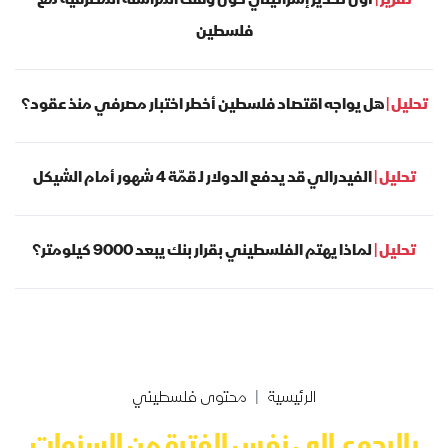
تقرير |
أول تحذير إسرائيلي حول وقف المراسلة المصرفية مع
فلسطين
تحليل |
هل يواجه اقتصاد فلسطين أخطر اختبار مصرفي منذ عقود؟
تحليل |
الفيدرالي قد يدفع الدولار لـ قمّة 4 شهور أمام الشيكل
تحليل |
لماذا يهتم الفلسطيني بقرار بنك يبعد 9000 كيلومتر؟
الرئيسية
محتوى فلسطيني
بالرجوع إلى نفس الفترة من السنوات