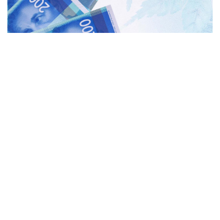
المنقبون - The Miners
صعد سعر صرف الشيكل الإسرائيلي قليلا أمام
الدولار الأمريكي في التعاملات الصباحية اليوم
الثلاثاء، لأسباب مرتبطة باستمرار تحسن مؤشر
ناسداك التكنولوجي في الولايات المتحدة.
وارتفع الطلب على الشيكل في الأيام الماضية
من جانب المستثمرين في ناسداك، كأداة تحوط
من هبوط الدولار للفترة المقبلة، مع قرب ظهور
بيانات التضخم في الولايات المتحدة.