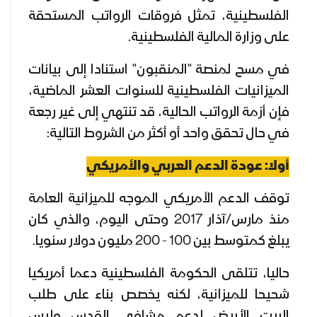
الفلسطينية، تمثل فروقات الرواتب المستحقة
على وزارة المالية الفلسطينية.
في مسح لمنصة "المنقبون" استنادا إلى بيانات
الميزانيات الفلسطينية للسنوات العشر الماضية،
فإن أزمة الرواتب الحالية، قد تنتهي إلى غير رجعة
في حال تحقق واحد أو أكثر من الشروط التالية:
أولا: عودة الدعم العربي والأمريكي
توقف الدعم الأمريكي الموجه للميزانية العامة
منذ مارس/آذار 2017 وحتى اليوم، والذي كان
يبلغ كمتوسط بين 100 - 200 مليون دولار سنويا.
حاليا، تتلقى الحكومة الفلسطينية دعما أمريكيا
شحيحا للميزانية، لكنه يخصص بناء على طلب
البيت الأبيض لدعم مشافي القدس وليس