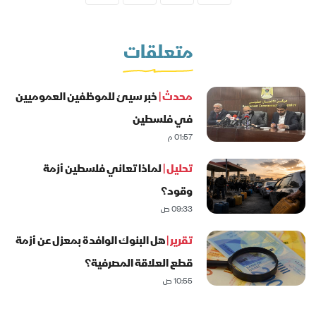
متعلقات
محدث |
خبر سيئ للموظفين العموميين
في فلسطين
01:57 م
تحليل |
لماذا تعاني فلسطين أزمة
وقود؟
09:33 ص
تقرير |
هل البنوك الوافدة بمعزل عن أزمة
قطع العلاقة المصرفية؟
10:55 ص