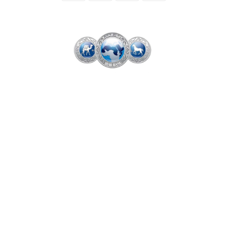
المنقبون - The Miners - محمد عبدالله
قاد البنك العربي فرع فلسطين، نمو صافي أرباح
البنوك الأردنية العاملة في السوق المحلية خلال
النصف الأول 2022، بنسبة 2.5% على أساس
سنوي.
وأظهر مسح لمنصة "المنقبون"، أن صافي أرباح