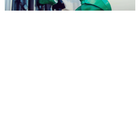
المنقبون - The Miners
أعلنت الإدارة العامة للبترول في وزارة المالية عن
ارتفاع طرأ على أسعار المحروقات المباعة في
السوق المحلية، خلال نوفمبر/تشرين ثاني
الجاري، ولمدة شهر كامل.
وبحسب الأسعار الجديدة المعلنة، يصعد سعر لتر
البنزين 95 أوكتان بمقدار 9 أغورات إلى 6.31
شيكلا صعودا من 6.22 شيكلا في أكتوبر/تشرين
أول الماضي.
وأسعار البنزين الجديدة المعلنة، تعتبر أول زيادة