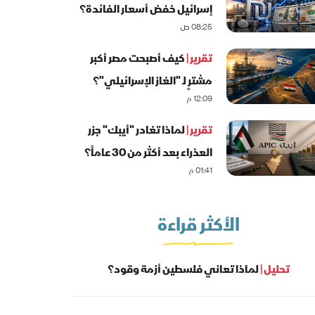
إسرائيل خفض أسعار الفائدة؟
08:25 ص
تقرير |
كيف أصبحت مصر أكبر
مشترٍ لـ "الغاز الإسرائيلي"؟
12:09 م
تقرير |
لماذا تغادر "أيبك" جزر
العذراء بعد أكثر من 30 عاماً؟
01:41 م
الأكثر قراءة
تحليل |
لماذا تعاني فلسطين أزمة وقود؟