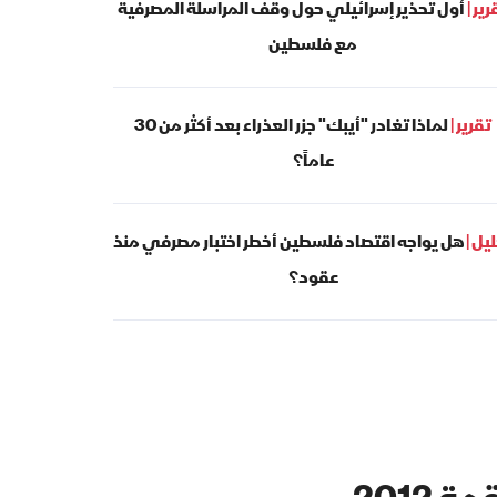
رير |
أول تحذير إسرائيلي حول وقف المراسلة المصرفية
مع فلسطين
تقرير |
لماذا تغادر "أيبك" جزر العذراء بعد أكثر من 30
عاماً؟
يل |
هل يواجه اقتصاد فلسطين أخطر اختبار مصرفي منذ
عقود؟