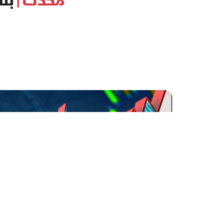
محدث |
بنك