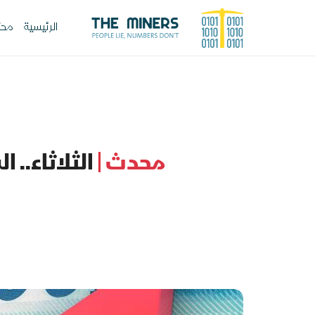
الرئيسية
محت
محدث |
الثلاثاء.. 