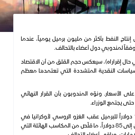
تاج النفط بأكثر من مليون برميل يومياً، عندما
وفقاً لمندوبي دول أعضاء بالتحالف.
 حال إقراراه)، سيعكس حجم القلق من أن الاقتصاد
السياسات النقدية المتشددة التي تعتمدها معظم
على الأسعار. ونوّه المندوبون بأن القرار النهائي
حتى يجتمع الوزراء.
قفز سعر خام برنت فوق 125 دولاراً للبرميل عقب الغزو الروسي لأوكرانيا في
فبراير. وانخفض منذ ذلك الحين إلى 85 دولاراً، ما قلّص من المكاسب الهائلة التي