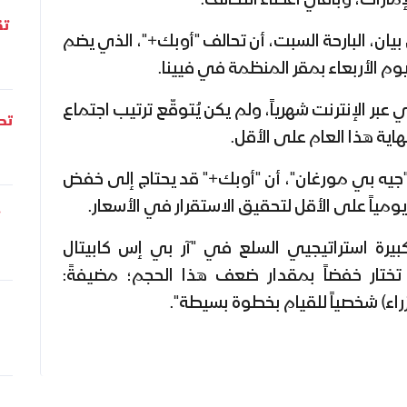
إمارات، وباقي أعضاء التحالف.
تق
ان، البارحة السبت، أن تحالف "أوبك+"، الذي يضم
بر الإنترنت شهرياً، ولم يكن يُتوقّع ترتيب اجتماع
تحل
هاية هذا العام على الأقل.
جيه بي مورغان"، أن "أوبك+" قد يحتاج إلى خفض
بيرة استراتيجيي السلع في "آر بي إس كابيتال
ختار خفضاً بمقدار ضعف هذا الحجم؛ مضيفةً:
زراء) شخصياً للقيام بخطوة بسيطة".