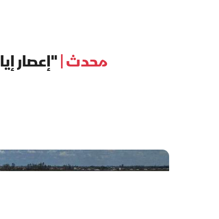
محدث |
"إعصار إيان"