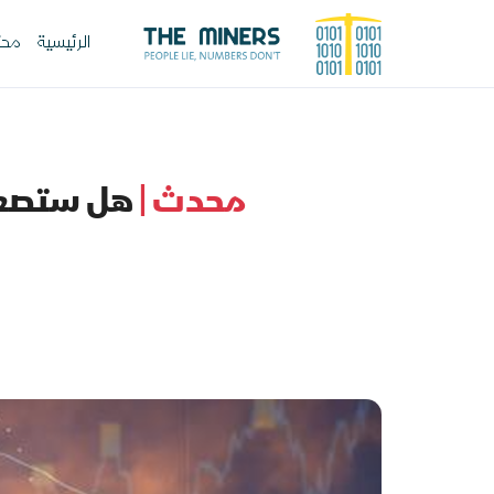
الرئيسية
محت
محدث |
هل ستصعد 