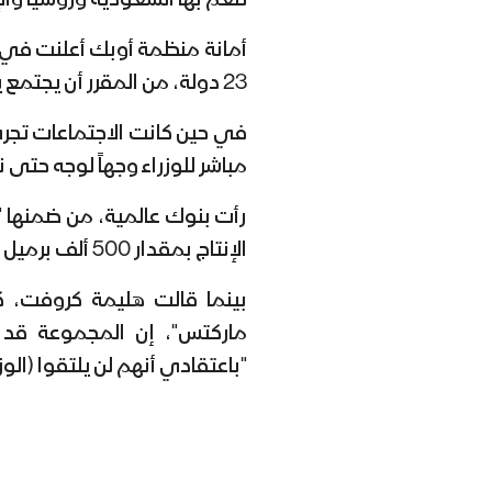
تنعم بها السعودية وروسيا وال
أمانة منظمة أوبك أعلنت في بي
23 دولة، من المقرر أن يجتمع يوم الأربعاء بمقر المنظمة في فيينا.
في حين كانت الاجتماعات تجري ع
مباشر للوزراء وجهاً لوجه حتى ن
رأت بنوك عالمية، من ضمنها "
الإنتاج بمقدار 500 ألف برميل يومياً على الأقل لتحقيق الاستقرار في الأسعار.
بينما قالت هليمة كروفت، ك
ماركتس"، إن المجموعة قد ت
"باعتقادي أنهم لن يلتقوا (الو