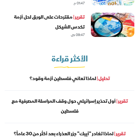
01:47 م
تقرير |
مقترحات على الورق لحل أزمة
تكدس الشيكل
09:47 ص
الأكثر قراءة
تحليل |
لماذا تعاني فلسطين أزمة وقود؟
تقرير |
أول تحذير إسرائيلي حول وقف المراسلة المصرفية مع
فلسطين
تقرير |
لماذا تغادر "أيبك" جزر العذراء بعد أكثر من 30 عاماً؟